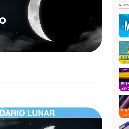
5.-
VIA