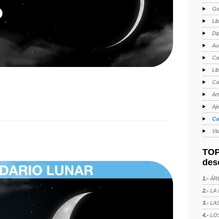
Ge
Li
Di
Au
Ca
Li
Ca
Ar
Aj
Ca
Vi
TOP
des
1.-
ÁRE
2.-
LA 
3.-
LAS
4.-
LOS