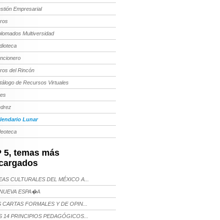
stión Empresarial
bros
plomados Multiversidad
dioteca
ncionero
bros del Rincón
tálogo de Recursos Virtuales
tes
edrez
lendario Lunar
deoteca
 5, temas más
cargados
AS CULTURALES DEL MÉXICO A...
NUEVA ESPA�A
 CARTAS FORMALES Y DE OPIN...
 14 PRINCIPIOS PEDAGÓGICOS...