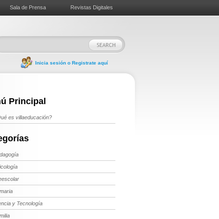
Sala de Prensa
Revistas Digitales
Inicia sesión o Registrate aquí
ú Principal
ué es villaeducación?
egorías
dagogía
icología
eescolar
imaria
encia y Tecnología
milia