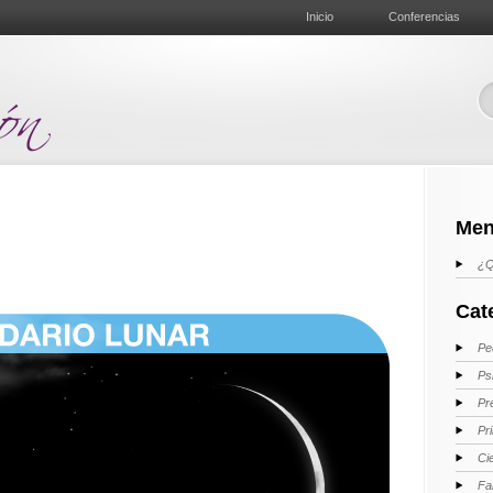
Inicio
Conferencias
Men
¿Q
Cat
Pe
Ps
Pr
Pr
Ci
Fa