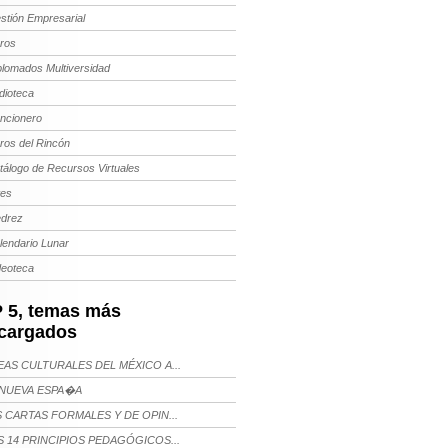
stión Empresarial
bros
plomados Multiversidad
dioteca
ncionero
bros del Rincón
tálogo de Recursos Virtuales
tes
edrez
lendario Lunar
deoteca
 5, temas más
cargados
AS CULTURALES DEL MÉXICO A...
NUEVA ESPA�A
 CARTAS FORMALES Y DE OPIN...
 14 PRINCIPIOS PEDAGÓGICOS...