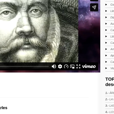
Ge
Li
Di
Au
Ca
Li
Ca
Ar
Aj
Ca
Vi
TOP
des
1.-
ÁRE
2.-
LA 
3.-
LAS
rles
4.-
LOS