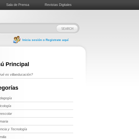
Sala de Prensa
Revistas Digitales
Inicia sesión o Registrate aquí
ú Principal
ué es villaeducación?
egorías
dagogía
icología
eescolar
imaria
encia y Tecnología
milia