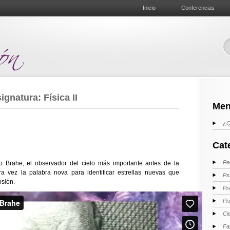
Inicio
Conferencias
gnatura: Física II
Men
¿Q
Cat
Pe
o Brahe, el observador del cielo más importante antes de la
era vez la palabra nova para identificar estrellas nuevas que
Ps
sión.
Pr
Pr
Ci
Fa