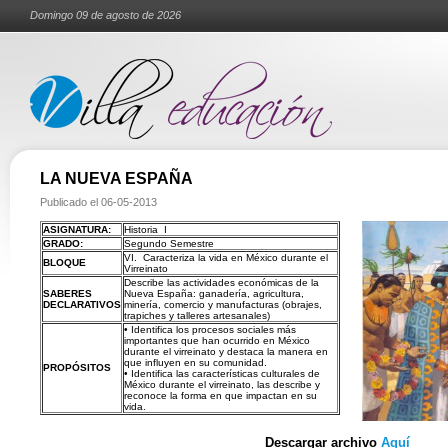
Domingo 09 de agosto de 2026
LA NUEVA ESPAÑA
Publicado el
06-05-2013
ASIGNATURA:
Historia I
GRADO:
Segundo Semestre
VI. Caracteriza la vida en México durante el
BLOQUE
Virreinato
Describe las actividades económicas de la
SABERES
Nueva España: ganadería, agricultura,
DECLARATIVOS
minería, comercio y manufacturas (obrajes,
trapiches y talleres artesanales)
• Identifica los procesos sociales más
importantes que han ocurrido en México
durante el virreinato y destaca la manera en
que influyen en su comunidad.
PROPÓSITOS
• Identifica las características culturales de
México durante el virreinato, las describe y
reconoce la forma en que impactan en su
vida.
Descargar archivo
Aquí