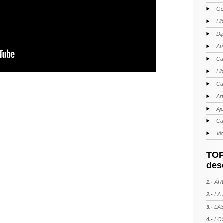
Ge
Li
Di
Au
Ca
Li
Ca
Ar
Aj
Ca
Vi
TOP
des
1.-
ÁRE
2.-
LA 
3.-
LAS
4.-
LOS