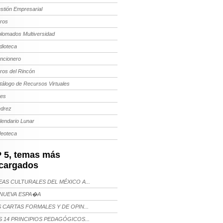
stión Empresarial
bros
plomados Multiversidad
dioteca
ncionero
bros del Rincón
tálogo de Recursos Virtuales
tes
edrez
lendario Lunar
deoteca
 5, temas más
cargados
AS CULTURALES DEL MÉXICO A...
NUEVA ESPA�A
 CARTAS FORMALES Y DE OPIN...
 14 PRINCIPIOS PEDAGÓGICOS...