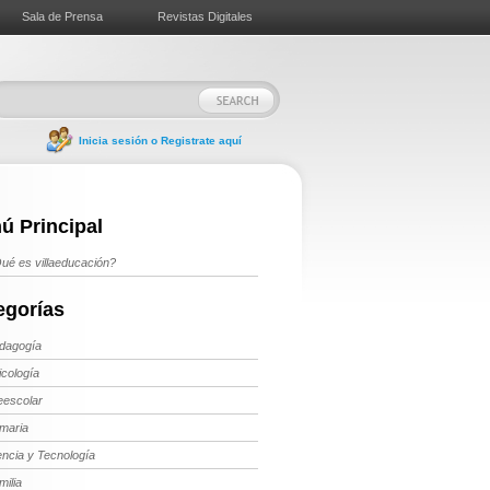
Sala de Prensa
Revistas Digitales
Inicia sesión o Registrate aquí
ú Principal
ué es villaeducación?
egorías
dagogía
icología
eescolar
imaria
encia y Tecnología
milia