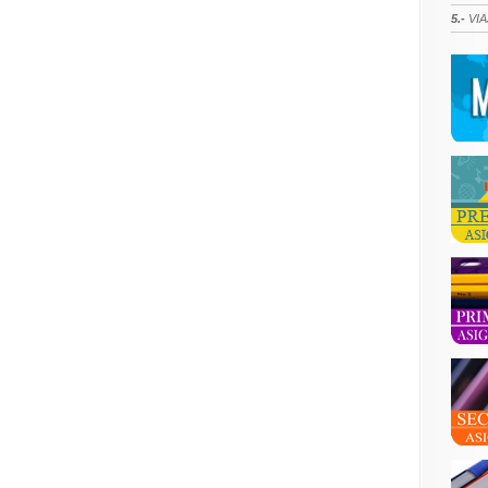
5.-
VIA