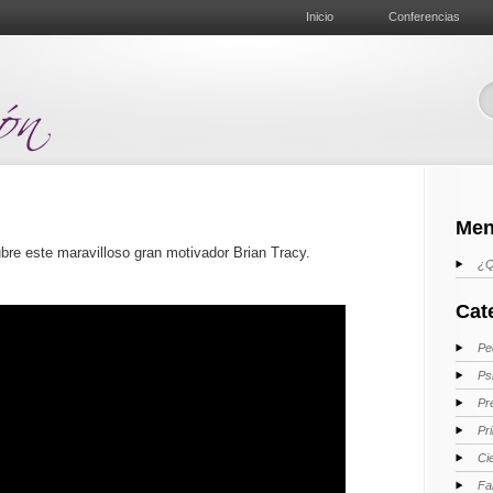
Inicio
Conferencias
Men
bre este maravilloso gran motivador Brian Tracy.
¿Q
Cat
Pe
Ps
Pr
Pr
Ci
Fa