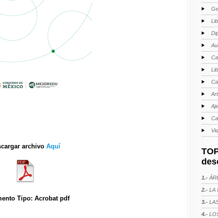
Ge
Li
Di
Au
Ca
Li
Ca
Ar
Aj
Ca
Vi
cargar archivo
Aquí
TOP
des
1.-
ÁRE
2.-
LA 
ento Tipo: Acrobat pdf
3.-
LAS
4.-
LOS