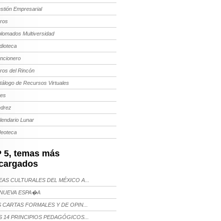
stión Empresarial
bros
plomados Multiversidad
dioteca
ncionero
bros del Rincón
tálogo de Recursos Virtuales
tes
edrez
lendario Lunar
deoteca
 5, temas más
cargados
AS CULTURALES DEL MÉXICO A...
NUEVA ESPA�A
 CARTAS FORMALES Y DE OPIN...
 14 PRINCIPIOS PEDAGÓGICOS...