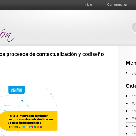
Inicio
Conferencias
 Los procesos de contextualización y codiseño
Men
¿Q
Cat
Pe
Ps
Pr
Pr
Ci
Fa