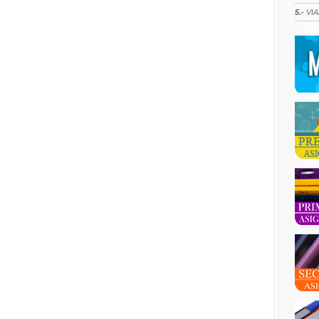
5.-
VIA