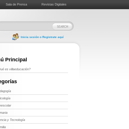
Sala de Prensa
Revistas Digitales
Inicia sesión o Registrate aquí
ú Principal
ué es villaeducación?
egorías
dagogía
icología
eescolar
imaria
encia y Tecnología
milia