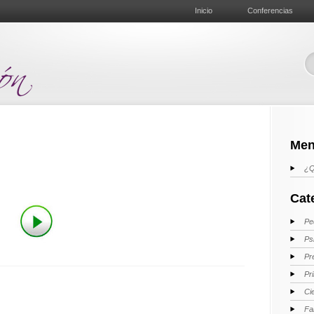
Inicio
Conferencias
Men
¿Q
Cat
Pe
Ps
Pr
Pr
Ci
Fa