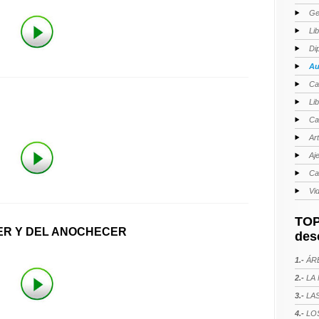
Ge
Li
Di
Au
Ca
Li
Ca
Ar
Aj
Ca
Vi
TOP
ER Y DEL ANOCHECER
des
1.-
ÁRE
2.-
LA 
3.-
LAS
4.-
LOS