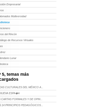
stión Empresarial
bros
plomados Multiversidad
dioteca
ncionero
bros del Rincón
tálogo de Recursos Virtuales
tes
edrez
lendario Lunar
deoteca
 5, temas más
cargados
AS CULTURALES DEL MÉXICO A...
NUEVA ESPA�A
 CARTAS FORMALES Y DE OPIN...
 14 PRINCIPIOS PEDAGÓGICOS...