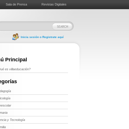
Sala de Prensa
Revistas Digitales
Inicia sesión o Registrate aquí
ú Principal
ué es villaeducación?
egorías
dagogía
icología
eescolar
imaria
encia y Tecnología
milia