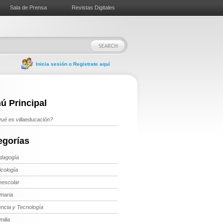
Sala de Prensa
Revistas Digitales
Inicia sesión o Registrate aquí
ú Principal
ué es villaeducación?
egorías
dagogía
icología
eescolar
imaria
encia y Tecnología
milia