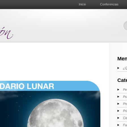
Inicio
Conferencias
Men
¿Q
Cat
Pe
Ps
Pr
Pr
Ci
Fa