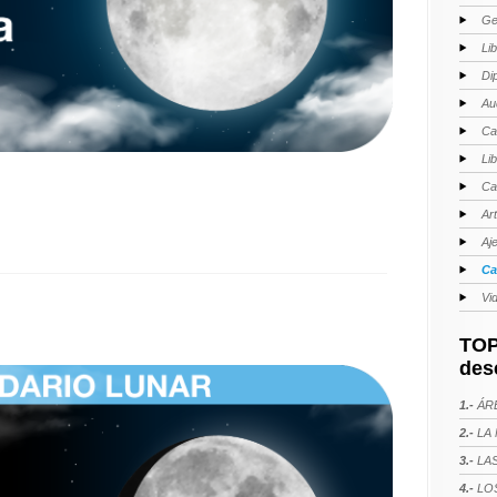
Ge
Li
Di
Au
Ca
Li
Ca
Ar
Aj
Ca
Vi
TOP
des
1.-
ÁRE
2.-
LA 
3.-
LAS
4.-
LOS