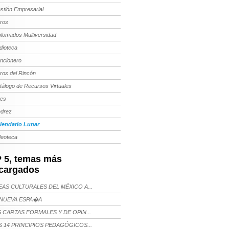
stión Empresarial
bros
plomados Multiversidad
dioteca
ncionero
bros del Rincón
tálogo de Recursos Virtuales
tes
edrez
lendario Lunar
deoteca
 5, temas más
cargados
AS CULTURALES DEL MÉXICO A...
NUEVA ESPA�A
 CARTAS FORMALES Y DE OPIN...
 14 PRINCIPIOS PEDAGÓGICOS...