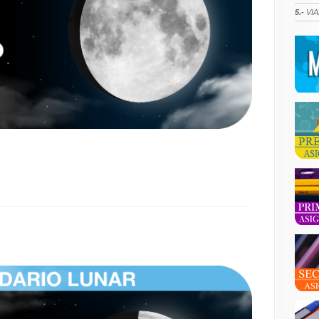
5.-
VIA