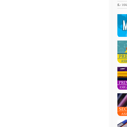
5.-
VIA