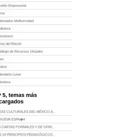
stión Empresarial
bros
plomados Multiversidad
dioteca
ncionero
bros del Rincón
tálogo de Recursos Virtuales
tes
edrez
lendario Lunar
deoteca
 5, temas más
cargados
AS CULTURALES DEL MÉXICO A...
NUEVA ESPA�A
 CARTAS FORMALES Y DE OPIN...
 14 PRINCIPIOS PEDAGÓGICOS...