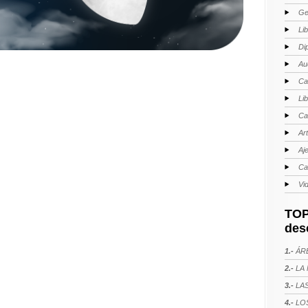
Ge
Li
Di
Au
Ca
Li
Ca
Ar
Aj
Ca
Vi
TOP
des
1.-
ÁRE
2.-
LA 
3.-
LAS
4.-
LOS