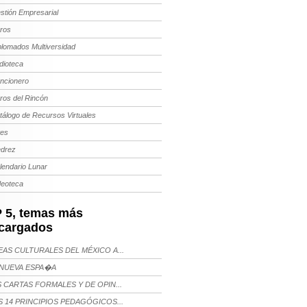
stión Empresarial
bros
plomados Multiversidad
dioteca
ncionero
bros del Rincón
tálogo de Recursos Virtuales
tes
edrez
lendario Lunar
deoteca
 5, temas más
cargados
AS CULTURALES DEL MÉXICO A...
NUEVA ESPA�A
 CARTAS FORMALES Y DE OPIN...
 14 PRINCIPIOS PEDAGÓGICOS...