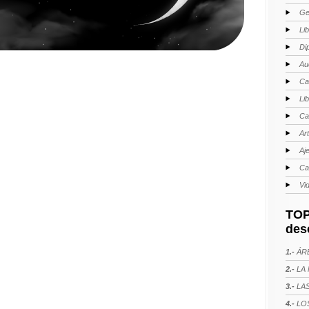
Ge
Li
Di
Au
Ca
Li
Ca
Ar
Aj
Ca
Vi
TOP
des
1.-
ÁRE
2.-
LA 
3.-
LAS
4.-
LOS