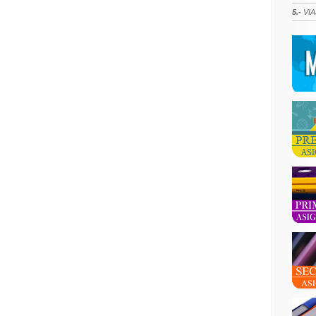
5.-
VIA