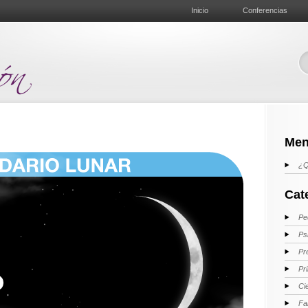
Inicio
Conferencias
Men
¿Q
Cat
Pe
Ps
Pr
Pr
Ci
Fa