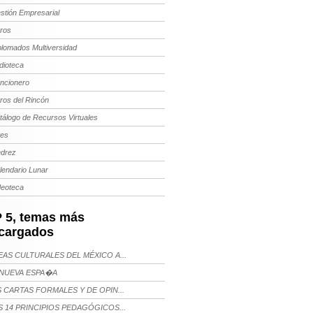
stión Empresarial
bros
plomados Multiversidad
dioteca
ncionero
bros del Rincón
tálogo de Recursos Virtuales
tes
edrez
lendario Lunar
deoteca
 5, temas más
cargados
AS CULTURALES DEL MÉXICO A...
NUEVA ESPA�A
 CARTAS FORMALES Y DE OPIN...
 14 PRINCIPIOS PEDAGÓGICOS...