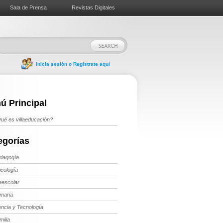
Sala de Prensa
Revistas Digitales
Inicia sesión o Registrate aquí
ú Principal
ué es villaeducación?
egorías
dagogía
icología
eescolar
imaria
encia y Tecnología
milia