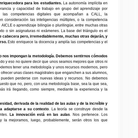
nriquecedora para los estudiantes.
La autonomía implícita en
tolerancia y capacidad de trabajo en grupo del aprendizaje por
o, las competencias digitales que acompañan a CALL, la
n consideración las inteligencias múltiples, o la competencia
 AICLE o aprendizaje bilingüe o plurilingüe, entre muchas otras
exto o sin asignaturas ni exámenes. La base del triángulo es el
 cabecera pero, irremediablemente, muchas otras dejarán, y
urso.
Esto enriquece la docencia y amplía las competencias y el
o nos impongan la metodología. Debemos sentirnos cómodos
o y eso no quiere decir que unos seamos mejores que otros ni
odemos tener una metodología y unos recursos modernos, pero
y ofrecer unas clases magistrales que enganchen a sus alumnos,
s, pueden perderse con nuevas ideas y recursos. No debemos
esto que no, pero, con una metodología base, sea la que sea,
s irá llegando, como siempre, mediante la experiencia y la
idad, derivada de la realidad de las aulas y de la increíble y
ra adaptarse a su contexto
. La teoría se construye desde la
entes.
La innovación está en las aulas
. Nos pertenece. Los
y la mejoramos, luego, probablemente, serán otros los que