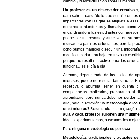
cambio y reestructuración sobre la marcha.
Un profesor es un observador creativo
y,
para salir al paso “de lo que surja”, con l
impactantes con las que se etiqueta a esas
nombres contundentes y llamativos como
v
encandilando a los estudiantes con nuevos r
puede ser interesante y atractiva en su pr
motivadora para los estudiantes, pero la prá
ocho puntos mágicos o seguir una infograf
modificar, cortar una hoja en trozos y escri
porque no resulta atractivo para los estudia
funciona…es el día a día.
Además, dependiendo de los estilos de apr
intereses, puede no resultar tan sencillo. 
repetitiva o aburrida. Tener en cuenta d
competencias implicadas, preparando al d
aprendizaje, pero nunca debemos perder la 
aire, para la reflexión:
la metodología o los
en sí mismos?
Retomando el tema, según lo
aula y cada profesor suponen una multime
ideas, experimentamos, buscamos los mejore
Pero
ninguna metodología es perfecta
.
Metodologías tradicionales y actuales s