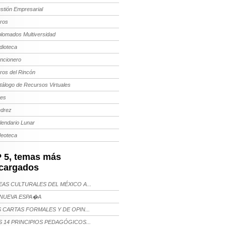
stión Empresarial
bros
plomados Multiversidad
dioteca
ncionero
bros del Rincón
tálogo de Recursos Virtuales
tes
edrez
lendario Lunar
deoteca
 5, temas más
cargados
AS CULTURALES DEL MÉXICO A...
NUEVA ESPA�A
 CARTAS FORMALES Y DE OPIN...
 14 PRINCIPIOS PEDAGÓGICOS...