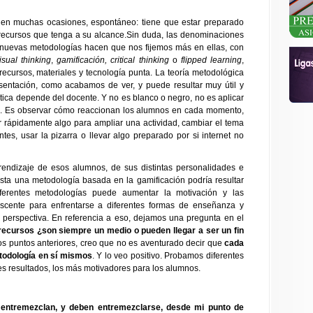
 en muchas ocasiones, espontáneo: tiene que estar preparado
os recursos que tenga a su alcance.Sin duda, las denominaciones
 nuevas metodologías hacen que nos fijemos más en ellas, con
isual thinking
,
gamificación,
critical thinking
o
flipped learning
,
ecursos, materiales y tecnología punta. La teoría metodológica
esentación, como acabamos de ver, y puede resultar muy útil y
ctica depende del docente. Y no es blanco o negro, no es aplicar
ía. Es observar cómo reaccionan los alumnos en cada momento,
bir rápidamente algo para ampliar una actividad, cambiar el tema
ntes, usar la pizarra o llevar algo preparado por si internet no
endizaje de esos alumnos, de sus distintas personalidades e
Hasta una metodología basada en la gamificación podría resultar
iferentes metodologías puede aumentar la motivación y las
iscente para enfrentarse a diferentes formas de enseñanza y
perspectiva. En referencia a eso, dejamos una pregunta en el
 recursos ¿son siempre un medio o pueden llegar a ser un fin
s puntos anteriores, creo que no es aventurado decir que
cada
todología en sí mismos
. Y lo veo positivo. Probamos diferentes
s resultados, los más motivadores para los alumnos.
e entremezclan, y deben entremezclarse, desde mi punto de