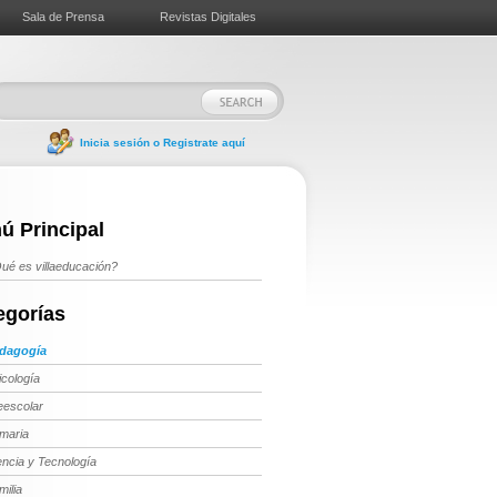
Sala de Prensa
Revistas Digitales
Inicia sesión o Registrate aquí
ú Principal
ué es villaeducación?
egorías
dagogía
icología
eescolar
imaria
encia y Tecnología
milia