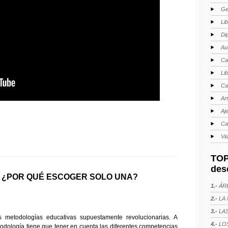
Ge
Li
Di
Au
Ca
Li
Ca
Ar
Aj
Ca
Vi
TOP
des
 ¿POR QUÉ ESCOGER SOLO UNA?
1.-
ÁRE
2.-
LA 
3.-
LAS
 metodologías educativas supuestamente revolucionarias. A
4.-
LOS
odología tiene que tener en cuenta las diferentes competencias