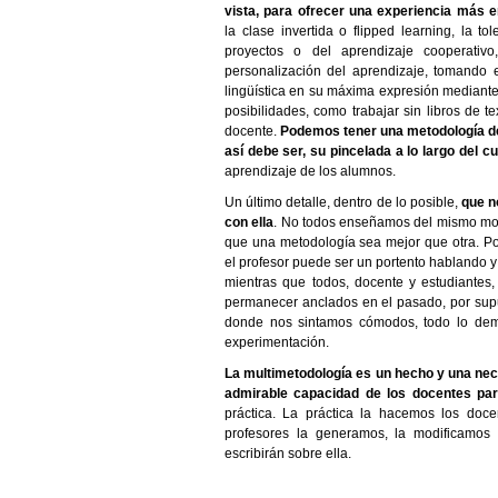
vista, para ofrecer una experiencia más e
la clase invertida o flipped learning, la 
proyectos o del aprendizaje cooperativ
personalización del aprendizaje, tomando e
lingüística en su máxima expresión mediante
posibilidades, como trabajar sin libros de t
docente.
Podemos tener una metodología de
así debe ser, su pincelada a lo largo del c
aprendizaje de los alumnos.
Un último detalle, dentro de lo posible,
que n
con ella
. No todos enseñamos del mismo mod
que una metodología sea mejor que otra. P
el profesor puede ser un portento hablando 
mientras que todos, docente y estudiante
permanecer anclados en el pasado, por supu
donde nos sintamos cómodos, todo lo demá
experimentación.
La multimetodología es un hecho y una neces
admirable capacidad de los docentes pa
práctica. La práctica la hacemos los doc
profesores la generamos, la modificamos 
escribirán sobre ella.